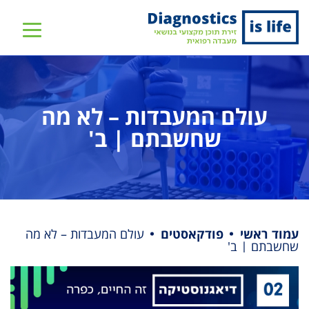
שִׂים
לֵב:
בְּאֲתָר
זֶה
מֻפְעֶלֶת
מַעֲרֶכֶת
עולם המעבדות – לא מה
נָגִישׁ
שחשבתם | ב'
בִּקְלִיק
הַמְּסַיַּעַת
לִנְגִישׁוּת
הָאֲתָר.
עמוד ראשי
פודקאסטים
עולם המעבדות – לא מה
שחשבתם | ב'