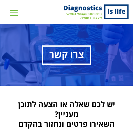
שִׂים
לֵב:
בְּאֲתָר
זֶה
מֻפְעֶלֶת
מַעֲרֶכֶת
נָגִישׁ
צרו קשר
בִּקְלִיק
הַמְּסַיַּעַת
לִנְגִישׁוּת
הָאֲתָר.
יש לכם שאלה או הצעה לתוכן
מעניין?
השאירו פרטים ונחזור בהקדם