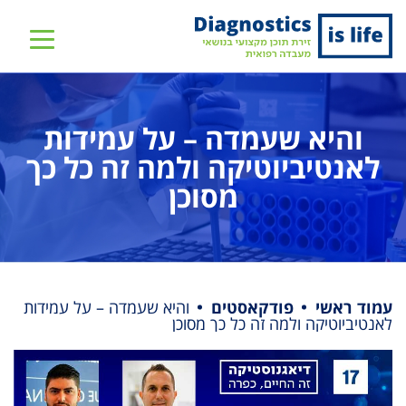
שִׂים
לֵב:
בְּאֲתָר
זֶה
מֻפְעֶלֶת
והיא שעמדה – על עמידות
מַעֲרֶכֶת
נָגִישׁ
לאנטיביוטיקה ולמה זה כל כך
בִּקְלִיק
מסוכן
הַמְּסַיַּעַת
לִנְגִישׁוּת
הָאֲתָר.
עמוד ראשי
פודקאסטים
והיא שעמדה – על עמידות
לאנטיביוטיקה ולמה זה כל כך מסוכן