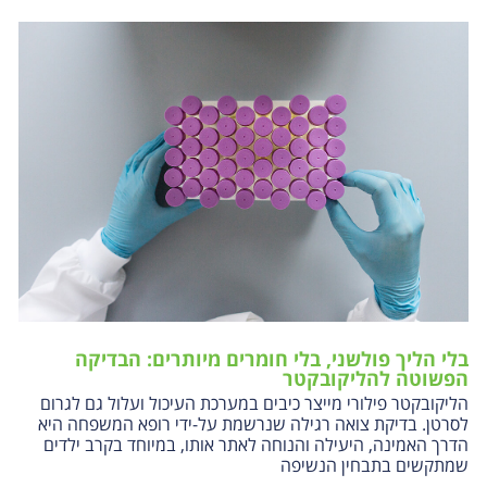
בלי הליך פולשני, בלי חומרים מיותרים: הבדיקה
הפשוטה להליקובקטר
הליקובקטר פילורי מייצר כיבים במערכת העיכול ועלול גם לגרום
לסרטן. בדיקת צואה רגילה שנרשמת על-ידי רופא המשפחה היא
הדרך האמינה, היעילה והנוחה לאתר אותו, במיוחד בקרב ילדים
שמתקשים בתבחין הנשיפה