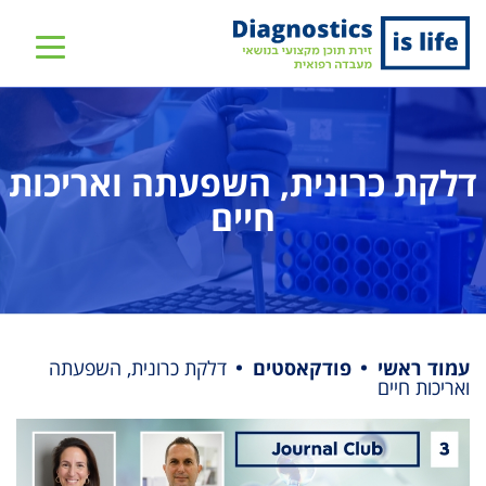
שִׂים
לֵב:
בְּאֲתָר
זֶה
מֻפְעֶלֶת
מַעֲרֶכֶת
דלקת כרונית, השפעתה ואריכות
נָגִישׁ
חיים
בִּקְלִיק
הַמְּסַיַּעַת
לִנְגִישׁוּת
הָאֲתָר.
עמוד ראשי
פודקאסטים
דלקת כרונית, השפעתה
ואריכות חיים