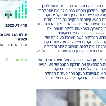
 בכמות רבה בתאי הדם הלבנים, ונועד להגן
לקתי, החלבון מופרש ברמות גבוהות יותר לחלל
ולה קורלציה גבוהה בין רמת הקלפרוטקטין
ית המעי. קשר זה מתקיים גם בקרב חולים
ף בכמחצית מהמקרים שבהם בדיקות הדם תקינות
15 יולי, 2022
תן להעריך, באמצעות בדיקת הצואה, את
ללא צורך בבדיקה האנדוסקופית.
עולם הנגיפים והו
בדם, הנבדקים לשם הערכת פעילותה של
#029
 קלפרוטקטין נמצאה כאמינה יותר. בקרב
עולם הנגיפים והוו
חלה נוטות להיות ממושכות יותר והבדיקה
ני במיוחד ובסיכון גבוה יותר, מדובר בחלופה
קרא עוד
לאבחון ראשוני במקרה של חשד למחלת מעי
ם המבחינים את הדלקת ממצב של מעי רגיש,
רם עשויה להידרש בכל זאת בדיקה
 היא מאפשרת מעקב אחר פעילות המחלה
 מאובחנים. הבדיקה יעילה גם במקרים של