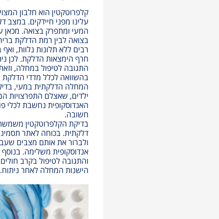
קלפרוטקטין הוא חלבון המצוי
עלינו מפני חיידקים. במצב ד
המעי ומתפרק בצואה. מכאן ע
בצואה לבין רמת הדלקת בריר
רבים ללא תלונות נלוות, וא
חרף הימצאות הדלקת. לכן ני
התגובה לטיפול במחלה, וזאת 
בהשוואה לכלל מדדי הדלקת 
המחלה הדלקתית במעי, בדיקת
ילדים, שאצלם התפרצויות המ
האנדוסקופית נחשבת לכלי פולש
חשובה.
בדיקת הקלפרוטקטין משמשת 
דלקתית. בכוחה לאתר תסמיני
ולברור את אותם מצבים שעבו
אנדוסקופית משלימה. בנוסף
והתגובה לטיפול בקרב חולים
הישנות המחלה לאחר ניתוח.