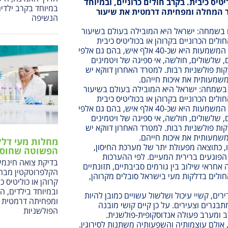
יטיס כיבית. בקרב חולים כרוניים, ובמיוחד
במיוחד בקרב ילדי
ור המחלה ומפחיתה דרמטית את שיעור
הנשיפה
ם בשמחה: ישראל היא המובילה בעולם בשיעור
לים הכרוניים בקרוהן או בכוליטיס כיבית
בארץ הכפיל עצמו תוך עשור. המשמעות היא שכ-40 אלף איש, בהם גם אלפי
ם, שלשולים, חולשה, אי ספיגה של ויטמינים
דיקות פולשניות רבות. למטרד האחרון דווקא יש
משמעותית את איכות חייהם.
ם בשמחה: ישראל היא המובילה בעולם בשיעור
לים הכרוניים בקרוהן או בכוליטיס כיבית
בארץ הכפיל עצמו תוך עשור. המשמעות היא שכ-40 אלף איש, בהם גם אלפי
ם, שלשולים, חולשה, אי ספיגה של ויטמינים
דיקות פולשניות רבות. למטרד האחרון דווקא יש
משמעותית את איכות חייהם.
מחלות מעי דלק
, כתוצאה מפעולת יתר של מערכת החיסון,
הפשוטה שחוסכ
הפוגעים ברירית המעיים. לפי ההערכות
בדיקת צואה חינמית
חראי שילוב בין גורמים סביבתיים, תזונתיים
הקלפרוטקטין מבחינ
חולים בדלקות מעי בישראל סובלים מקרוהן,
קרוהן או כוליטיס כ
ובמיוחד בילדים, ה
רים, קשיי עיכול ושלשול עשויים כמובן להיות
ומפחיתה דרמטית א
בגרים וצעירים. על כן קיים קושי מובנה
הפולשניות
ב ומערב פעולה אנדוסקופית-פולשנית.
 אולם עוצמותיה והשפעותיה משתנות לסירוגין.