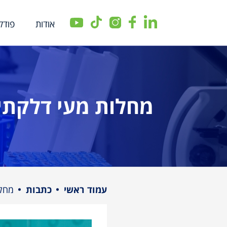
אודות
פודק
שִׂים
לֵב:
בְּאֲתָר
זֶה
מחלות מעי דלקתי
מֻפְעֶלֶת
מַעֲרֶכֶת
נָגִישׁ
בִּקְלִיק
הַמְּסַיַּעַת
לִנְגִישׁוּת
הָאֲתָר.
עמוד ראשי
כתבות
מחלו
לְחַץ
Control-
F11