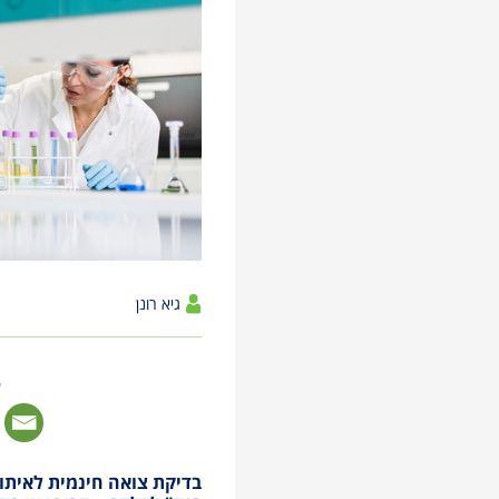
לְהַתְאָמַת
הָאֲתָר
לְעִוְורִים
הַמִּשְׁתַּמְּשִׁים
בְּתוֹכְנַת
קוֹרֵא־מָסָךְ;
לְחַץ
Control-
F10
לִפְתִיחַת
גיא רונן
תַּפְרִיט
נְגִישׁוּת.
ל
בדיקת צואה חינמית לאיתור