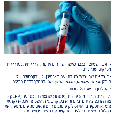
• חלבון שמיוצר בכבד כאשר יש זיהום או מחלה דלקתית כמו דלקת
מפרקים שגרונית.
• קיבל את שמו בשל
תגובתו עם האנטיגן
C
שבקפסולה של
חיידק
Streptococcus pneumoniae
במהלך דלקת חריפה.
• החלבון מופיע ב-2 צורות:
1. בדר"כ מורכב מ-5 יחידות (פנטמר) שמסודרות כטבעת
(pCRP)
.
צורה זו נפוצה יותר בדם והיא בעיקר בעלת השפעה אנטי-דלקתית
(ממלא תפקיד בזיהוי וסילוק פתוגנים זרים ותאים פגועים ,מפעיל את
מסלול המשלים הקלאסי ומתקשר עם תאים פגוציטיים).