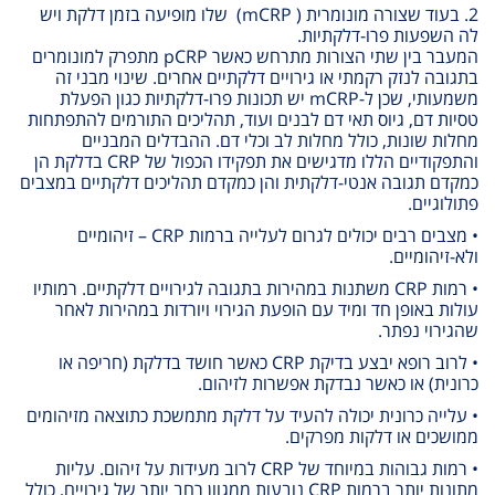
2. בעוד שצורה מונומרית
( mCRP)
שלו מופיעה בזמן דלקת ויש
לה השפעות
פרו
-דלקתיות
.
המעבר בין שתי הצורות מתרחש כאשר
pCRP
מתפרק למונומרים
בתגובה לנזק רקמתי או גירויים דלקתיים אחרים. שינוי מבני זה
משמעותי, שכן ל
-mCRP
יש תכונות פרו-דלקתיות כגון הפעלת
טסיות דם, גיוס תאי דם לבנים ועוד, תהליכים התורמים להתפתחות
מחלות שונות, כולל מחלות לב וכלי דם. ההבדלים המבניים
והתפקודיים הללו מדגישים את תפקידו הכפול של
CRP
בדלקת הן
כמקדם תגובה אנטי-דלקתית והן כמקדם תהליכים דלקתיים במצבים
פתולוגיים
.
• מצבים רבים יכולים לגרום לעלייה ברמות
CRP
– זיהומיים
ולא-זיהומיים.
• רמות
CRP
משתנות במהירות בתגובה לגירויים דלקתיים. רמותיו
עולות באופן חד ומיד עם הופעת הגירוי ויורדות במהירות לאחר
שהגירוי נפתר.
• לרוב רופא יבצע בדיקת
CRP
כאשר חושד בדלקת (חריפה או
כרונית) או כאשר נבדקת אפשרות לזיהום.
• עלייה כרונית יכולה להעיד על דלקת מתמשכת כתוצאה מזיהומים
ממושכים או דלקות מפרקים
.
• רמות גבוהות במיוחד של
CRP
לרוב מעידות על זיהום. עליות
מתונות יותר ברמות
CRP
נובעות ממגוון רחב יותר של גירויים, כולל