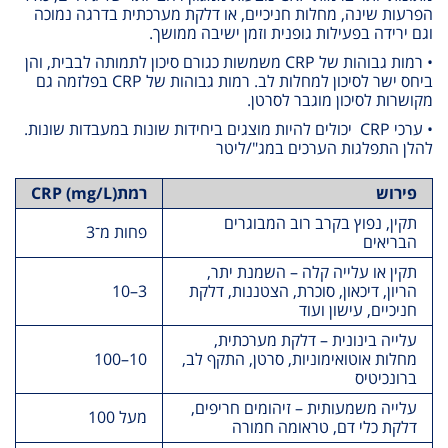
הפרעות שינה, מחלות חניכיים, או דלקת מערכתית בדרגה נמוכה
וגם ירידה בפעילות גופנית וזמן ישיבה ממושך
.
• רמות גבוהות של
CRP
משמשות כגורם סיכון לתמותה לבבית, והן
ביחס ישר לסיכון למחלות לב. רמות גבוהות של
CRP
בפלזמה גם
מקושרות לסיכון מוגבר לסרטן.
• ערכי
CRP
יכולים להיות מוצגים ביחידות שונות במעבדות שונות.
להלן התפלגות הערכים במג"/ליטר
פירוש
רמת
CRP (mg/L)
תקין, נפוץ בקרב רוב המבוגרים
פחות מ־3
הבריאים
תקין או עלייה קלה – השמנת יתר,
הריון, דיכאון, סוכרת, הצטננות, דלקת
3
–
10
חניכיים, עישון ועוד
עלייה בינונית – דלקת מערכתית,
מחלות אוטואימוניות, סרטן, התקף לב,
10
–
100
ברונכיטיס
עלייה משמעותית – זיהומים חריפים,
מעל 100
דלקת כלי דם, טראומה חמורה