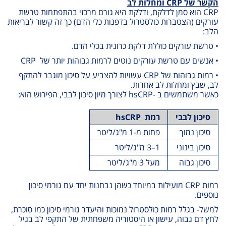
הקשר של
CRP
ומחלות לב
CRP
הוא סמן לדלקת
,
ודלקת היא גורם מרכזי בהתפתחות טרשת
עורקים
(
הצטברות כולסטרול בדפנות כלי הדם) כך זה קשור לבריאות
הלב
:
• טרשת עורקים כוללת דלקת כרונית בכלי הדם
.
• אנשים עם טרשת עורקים נוטים לרמות גבוהות יותר של
CRP
• רמות גבוהות של
CRP
עשויות להצביע על סיכון מוגבר להתקף
לב, שבץ ומחלות לב אחרות
.
כאשר משתמשים ב
-hsCRP
לצורך מיון סיכון לבבי, הפירוש הוא
:
סיכון לבבי
רמת
hsCRP
סיכון נמוך
פחות מ-1 מ"ג/ליטר
סיכון בינוני
1–3
מ"ג/ליטר
סיכון גבוה
מעל 3 מ"ג/ליטר
רמות
CRP
מועילות במיוחד כשהן נבחנות יחד עם גורמי סיכון
נוספים.
למשל- בגלל רמות כולסטרול נמוכות והיעדר גורמי סיכון כמו סוכרת,
לחץ דם גבוה, עישון או היסטוריה משפחתית של התקפי לב בגיל