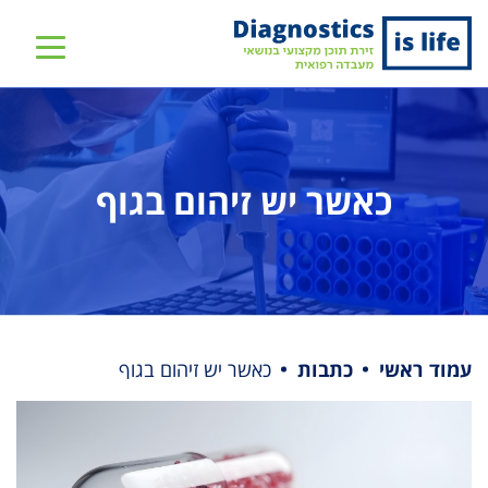
שִׂים
לֵב:
בְּאֲתָר
זֶה
מֻפְעֶלֶת
מַעֲרֶכֶת
נָגִישׁ
כאשר יש זיהום בגוף
בִּקְלִיק
הַמְּסַיַּעַת
לִנְגִישׁוּת
הָאֲתָר.
עמוד ראשי
כתבות
כאשר יש זיהום בגוף