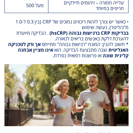
עלייה חמורה – זיהומים חיידקיים
מעל 500
חריפים במיוחד
• כאשר יש צורך לזהות ריכוזים נמוכים של
CRP
(בין 0.3 ל-1.0
מ"ג/ליטר), נעשה שימוש
בבדיקות
CRP
ברגישות גבוהה
(hsCRP)
. הבדיקה מיועדת
להערכת דלקת באנשים בריאים לכאורה
.
*
חשוב להבין
:
המונח "רגישות גבוהה" מתייחס
אך ורק לטכניקה
האנליטית
שבה מתבצעת הבדיקה. הוא
אינו מציין אבחנה
קלינית שונה
או פרשנות רפואית נפרדת
.