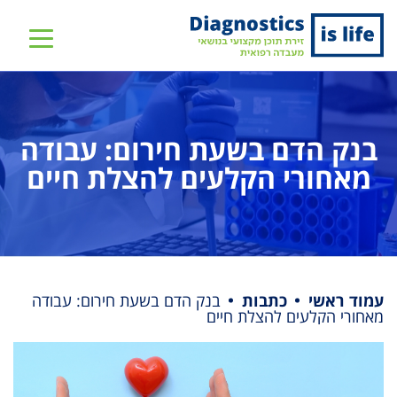
שִׂים
לֵב:
בְּאֲתָר
זֶה
מֻפְעֶלֶת
מַעֲרֶכֶת
בנק הדם בשעת חירום: עבודה
נָגִישׁ
מאחורי הקלעים להצלת חיים
בִּקְלִיק
הַמְּסַיַּעַת
לִנְגִישׁוּת
הָאֲתָר.
עמוד ראשי
כתבות
בנק הדם בשעת חירום: עבודה
מאחורי הקלעים להצלת חיים