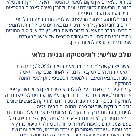
בניהול מלאי דם אין מקום לטעויות. המטרה היא להחזיק רמות מלאי
מגוונות, מתאימות לסוגי דם שונים, ולתכנן מענה לצרכים מתפרצים
– כמו בעת אירוע רב נפגעים.
בזמני מלחמה, האתגר מתעצם: יש לנייד מנות במהירות לבתי
חולים ברחבי הארץ, לוודא זמינות גם באזורים מוכי לחימה, ולמנוע
חוסרים
.
הדבר מתאפשר בזכות תיאום מלא בין מד"א, קופות החולים,
צה"ל ובתי החולים – לצד עבודה סיזיפית של אנשי המעבדה
שמנתבים כל טיפה למקום הנכון
.
שלב שלישי: לוגיסטיקה ובניית מלאי
כאשר יש בקשה למנת דם מבוצעת בדיקה (
CROSS
) הבודקת
התאמת מנת הדם למקבל הדם. רק לאחר שנבדקה התאמה
מיטבית בתנאי המעבדה למטופל הספציפי ניתן לספק המנה
למחלקה.
קבלת עירוי דם לא נכון עלולה להביא למוות ולכן הדיוק הינו קריטי.
אין מקום לטעויות ולכן כל מנה נבדקת ע"י שניעובדים לפני שחרורה
למחלקה. בנוסף, בעת העברת מנת הדם למחלקה 2 אנשים שונים
נוספים בודקים שוב את פרטי המנה וחותמים עליה.
לסיכום, מעבדות בנק הדם הן הלב הפועם שמאחורי אלפי מנות דם.
הן לא בתמונות, לא בכותרות – אבל בלעדיהן, אין הצלת חיים
.
בכל
פעם שמנות דם מגיעות ליחידה כירורגית, מחלקת טיפול נמרץ או
חדר ניתוח – עומדת מאחוריהן מערכת מורכבת, מדויקת ומרגשת
של בדיקות, התאמות והחלטות – שמתחילה בתרומה ונגמרת