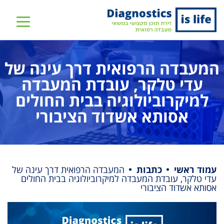
שִׂים
לֵב:
בְּאֲתָר
זֶה
מֻפְעֶלֶת
המעבדה הרפואית דרך עינה של
מַעֲרֶכֶת
עדי טלקר, עובדת המעבדה
נָגִישׁ
למיקרוביולוגיה בבית החולים
בִּקְלִיק
הַמְּסַיַּעַת
אסותא אשדוד הציבורי
לִנְגִישׁוּת
הָאֲתָר.
עמוד ראשי
כתבות
המעבדה הרפואית דרך עינה של
עדי טלקר, עובדת המעבדה למיקרוביולוגיה בבית החולים
אסותא אשדוד הציבורי